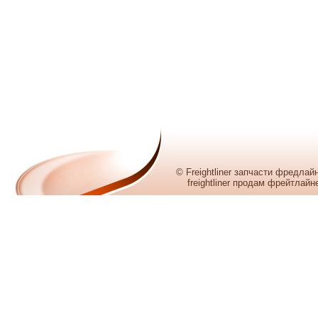
© Freightliner запчасти фредла
freightliner продам фрейтлайн