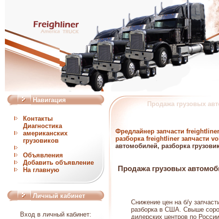
Навигация
Продажа грузовых авт
Контакты
Диагностика
Фредлайнер запчасти freightli
американских
разборка freightliner запчасти vo
грузовиков
автомобилей, разборка грузовик
Объявления
Добавить объявление
Продажа грузовых автомоби
На главную
Личный кабинет
Снижение цен на б/у запчаст
разборка в США. Свыше сор
Вход в личный кабинет:
дилерских центров по России