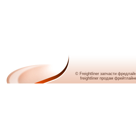
© Freightliner запчасти фредла
freightliner продам фрейтлайн